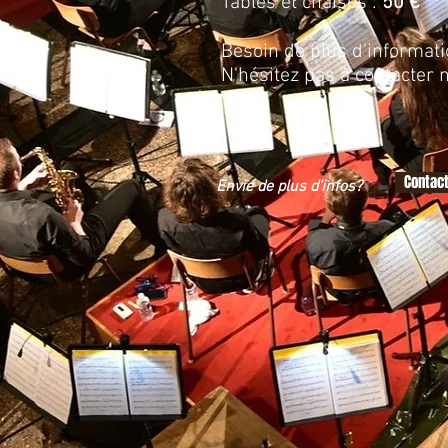
Tables et chaises :
50 €
Besoin de plus d'informat
N'hésitez pas à contacter 
Contac
Envie de plus d'infos?