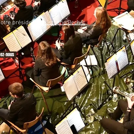
ions?
notre président
Christophe Bechet
tez-nous