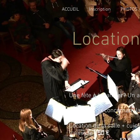
ACCUEIL
Inscription
PHOTOS /
Location
Une fête à organiser? Un a
Voici les prix concernant la
Location de la salle + cuis
Vaisselle :
50 €