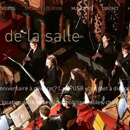
 VIDEOS
SALLE ET LOCATION
MUSICIENS
CONTACT
 de la salle
nniversaire à célébrer? La RPUSB vous met à disposit
 location de la salle ou du mobilier (tables, chaises) :
ine :
300 €